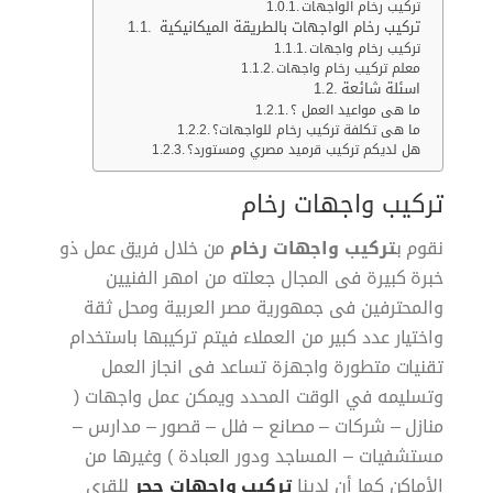
تركيب رخام الواجهات
تركيب رخام الواجهات بالطريقة الميكانيكية
تركيب رخام واجهات
معلم تركيب رخام واجهات
اسئلة شائعة
ما هى مواعيد العمل ؟
ما هى تكلفة تركيب رخام للواجهات؟
هل لديكم تركيب قرميد مصري ومستورد؟
تركيب واجهات رخام
نقوم ب
تركيب واجهات رخام
من خلال فريق عمل ذو
خبرة كبيرة فى المجال جعلته من امهر الفنيين
والمحترفين فى جمهورية مصر العربية ومحل ثقة
واختيار عدد كبير من العملاء فيتم تركيبها باستخدام
تقنيات متطورة واجهزة تساعد فى انجاز العمل
وتسليمه في الوقت المحدد ويمكن عمل واجهات (
منازل – شركات – مصانع – فلل – قصور – مدارس –
مستشفيات – المساجد ودور العبادة ) وغيرها من
الأماكن كما أن لدينا
تركيب واجهات حجر
للقرى