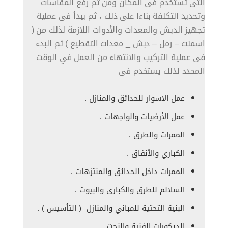
التى تستخدم فى المكان ومن ثم رفع المقاسات
وتحديد التكلفة بناءا على ذلك ، ثم يبدأ فى عملية
تجهيز الدبش والمعدات والأدوات اللازمة لذلك من (
اسمنت – رمل – دبش _ معدات التقطيع ) ثم البدء
فى عملية التركيب والانتهاء من العمل في الوقت
المحدد لذلك يستخدم فى
عمل الاسوار للحدائق والمنازل .
عمل الأرضيات و
الواجهات
.
الممرات والطرق .
الكباري والأنفاق .
الممرات داخل الحدائق والمنتزهات .
السلالم للطرق والكبارى والبيوت .
البنية التحتية للمباني والمنازل ( التأسيس ) .
الديكورات الفنية و
النحت
.