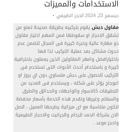
الاستخدامات والمميزات
ديسمبر 23, 2024
الحجر الطبيعي
مقاول دبش
يقوم بتركيبه بطريقة صحيحة تمنع من
تشقق الاحجار او سقوطها فمن المهم اختيار مقاول
ذو مهارة عالية وخبرة كبيرة فى المجال لتضمن عدم
حدوث مشاكل بعد عملية التركيب لذا قمنا
باختيارافضل وامهر المقاولين الذين يعملون باحترافية
كبيرة و باستخدام أحدث الأدوات التى تستخدم فى
التركيب للحصول على دبش متساوي دون اي بروز او
اعوجاج يؤثر على شكله ، ويستخدم فى العديد من
التطبيقات كالاسوار والواجهات والحدائق والطرق
والسلالم وغيرها ونقدم هذه الخدمة بأسعار مخفضة
لتكون متناسبة مع اى ميزانية يطرحها العميل ، اتصل
الان بشركة الحمد للرخام والجرانيت والاحجار الطبيعية
واحجز موعد .