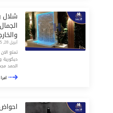
شلال ر
الجمال 
والخارج
أبريل 28, 2025
تمتع الان
ديكورية و
الحمد مجم
أقرأ 
احواض 