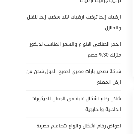
تركيب جرانيت ارضيات
ارضيات زلط تركيب ارضيات لاند سكيب زلط للفلل
والمنازل
الحجر الصناعى الانواع والسعر المناسب لديكور
منزلك 30% خصم
شركة تصدير بازلت مصري لجميع الدول شحن من
ارض المصنع
شلال رخام اشكال غاية فى الجمال للديكورات
الداخلية والخارجية
احواض رخام اشكال وانواع بتصاميم حصرية