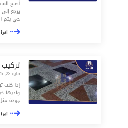
أصبح المرم
يرجع إلى م
حي يتم اس
أقرأ 
تركيب 
مايو 22, 2025
إذا كنت ت
ولديها خب
جودة مثل
أقرأ 