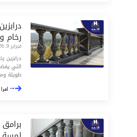
درابزين
رخام وج
فبراير 9, 2026
درابزين ر
التي يفضله
طويلة ومع
أقرأ 
برامق 
لمسة ف