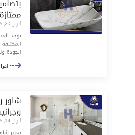
بتصامي
ممتازة
أبريل 20, 2025
يوجد العد
المختلفة 
الجودة ول
أقرأ 
شاور ر
وجراني
أبريل 14, 2025
يعتبر شاور