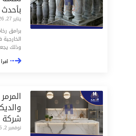
بأحدث 
يناير 27, 2026
برامق رخا
الخارجية
وذلك يجعل
أقرأ 
المرمر
شركة ا
نوفمبر 2, 2025