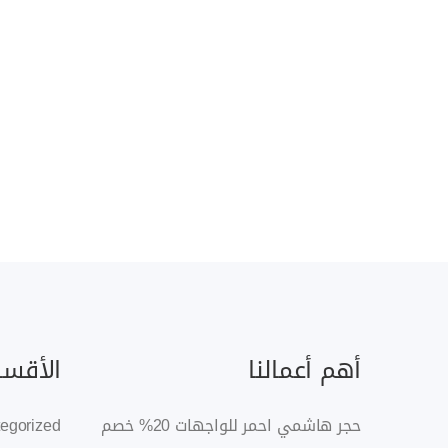
أهم أعمالنا
الأقسا
حجر هاشمي احمر للواجهات 20% خصم
egorized