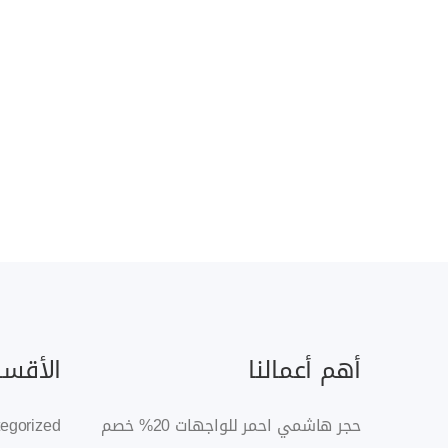
أهم أعمالنا
الأقسا
حجر هاشمي احمر للواجهات 20% خصم
egorized