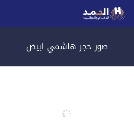
صور حجر هاشمي ابيض