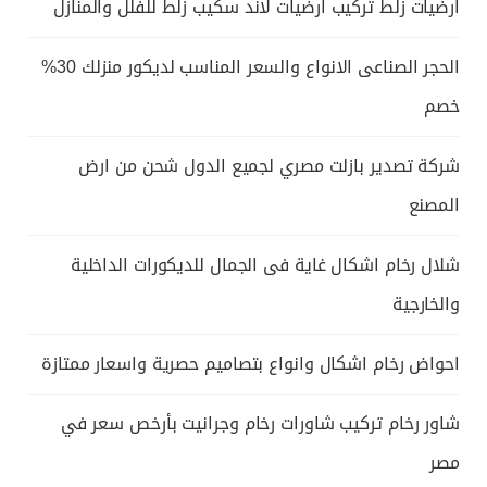
ارضيات زلط تركيب ارضيات لاند سكيب زلط للفلل والمنازل
الحجر الصناعى الانواع والسعر المناسب لديكور منزلك 30%
خصم
شركة تصدير بازلت مصري لجميع الدول شحن من ارض
المصنع
شلال رخام اشكال غاية فى الجمال للديكورات الداخلية
والخارجية
احواض رخام اشكال وانواع بتصاميم حصرية واسعار ممتازة
شاور رخام تركيب شاورات رخام وجرانيت بأرخص سعر في
مصر