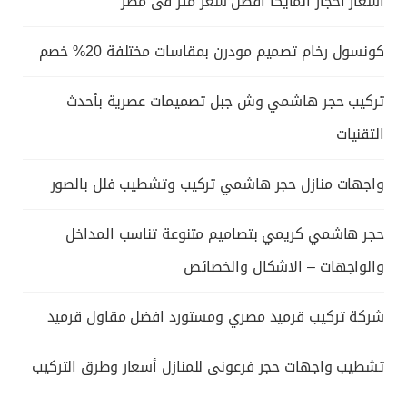
اسعار احجار المايكا افضل سعر متر فى مصر
كونسول رخام تصميم مودرن بمقاسات مختلفة 20% خصم
تركيب حجر هاشمي وش جبل تصميمات عصرية بأحدث
التقنيات
واجهات منازل حجر هاشمي تركيب وتشطيب فلل بالصور
حجر هاشمي كريمي بتصاميم متنوعة تناسب المداخل
والواجهات – الاشكال والخصائص
شركة تركيب قرميد مصري ومستورد افضل مقاول قرميد
تشطيب واجهات حجر فرعونى للمنازل أسعار وطرق التركيب