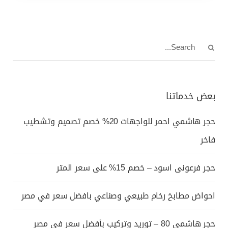
بعض خدماتنا
حجر هاشمي احمر للواجهات 20% خصم تصميم وتشطيب
فاخر
حجر فرعونى اسود – خصم 15% على سعر المتر
احواض مطابخ رخام طبيعي وصناعي بافضل سعر في مصر
حجر هاشمي 80 – توريد وتركيب بأفضل سعر في مصر