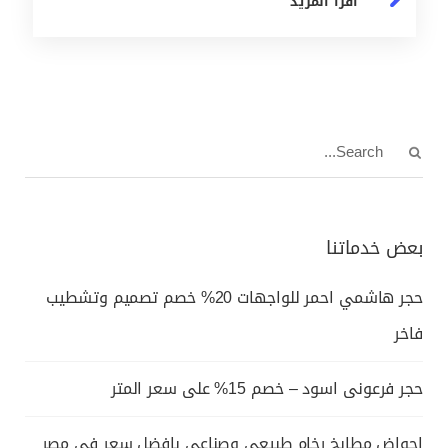
أقرأ المزيد
بعض خدماتنا
حجر هاشمي احمر للواجهات 20% خصم تصميم وتشطيب
فاخر
حجر فرعونى اسود – خصم 15% على سعر المتر
احواض مطابخ رخام طبيعي وصناعي بافضل سعر في مصر