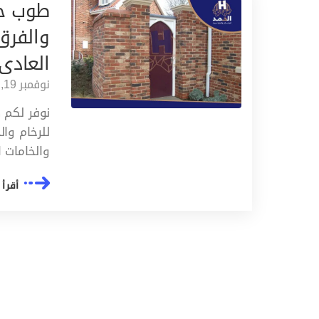
طوب حر
والفرق
العادى
نوفمبر 19, 2024
نوفر لكم 
للرخام وال
والخامات 
أقرأ 