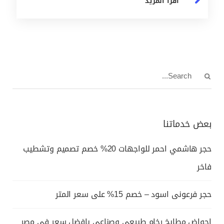
أقرأ المزيد
بعض خدماتنا
حجر هاشمي احمر للواجهات 20% خصم تصميم وتشطيب
فاخر
حجر فرعونى اسود – خصم 15% على سعر المتر
احواض مطابخ رخام طبيعي وصناعي بافضل سعر في مصر