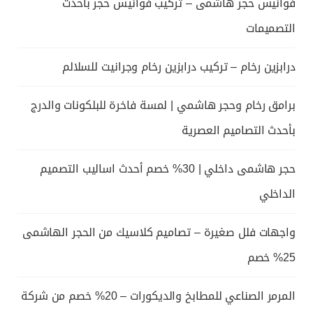
فوانيس حجر هاشمى – تركيب فوانيس حجر بأحدث
التصميمات
درابزين رخام – تركيب درابزين رخام وجرانيت للسلالم
برامق رخام وحجر هاشمي | لمسة فاخرة للبلكونات والدرج
بأحدث التصاميم العصرية
حجر هاشمى داخلي | 30% خصم أحدث اساليب التصميم
الداخلي
واجهات فلل صغيرة – تصاميم كلاسيك من الحجر الهاشمى
25% خصم
المرمر الصناعي للمطابخ والديكورات – 20% خصم من شركة