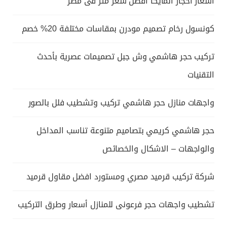
اسعار احجار المايكا افضل سعر متر فى مصر
كونسول رخام تصميم مودرن بمقاسات مختلفة 20% خصم
تركيب حجر هاشمي وش جبل تصميمات عصرية بأحدث
التقنيات
واجهات منازل حجر هاشمي تركيب وتشطيب فلل بالصور
حجر هاشمي كريمي بتصاميم متنوعة تناسب المداخل
والواجهات – الاشكال والخصائص
شركة تركيب قرميد مصري ومستورد افضل مقاول قرميد
تشطيب واجهات حجر فرعونى للمنازل أسعار وطرق التركيب