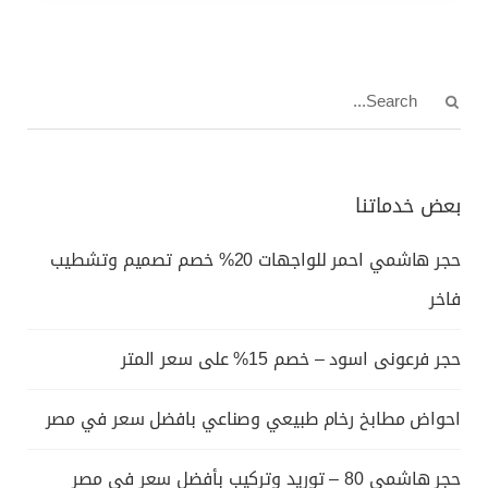
بعض خدماتنا
حجر هاشمي احمر للواجهات 20% خصم تصميم وتشطيب
فاخر
حجر فرعونى اسود – خصم 15% على سعر المتر
احواض مطابخ رخام طبيعي وصناعي بافضل سعر في مصر
حجر هاشمي 80 – توريد وتركيب بأفضل سعر في مصر