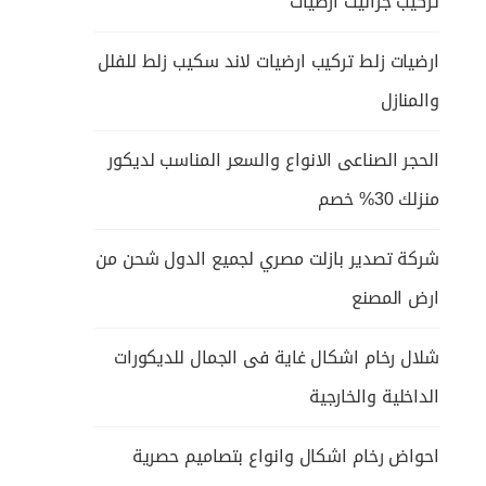
تركيب جرانيت ارضيات
ارضيات زلط تركيب ارضيات لاند سكيب زلط للفلل
والمنازل
الحجر الصناعى الانواع والسعر المناسب لديكور
منزلك 30% خصم
شركة تصدير بازلت مصري لجميع الدول شحن من
ارض المصنع
شلال رخام اشكال غاية فى الجمال للديكورات
الداخلية والخارجية
احواض رخام اشكال وانواع بتصاميم حصرية