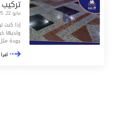
تركيب 
مايو 22, 2025
إذا كنت ت
ولديها خب
جودة مثل
أقرأ 