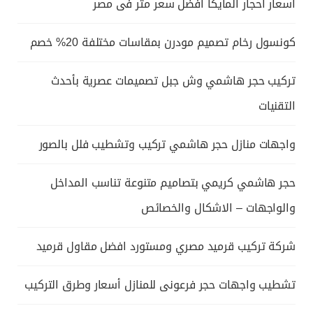
اسعار احجار المايكا افضل سعر متر فى مصر
كونسول رخام تصميم مودرن بمقاسات مختلفة 20% خصم
تركيب حجر هاشمي وش جبل تصميمات عصرية بأحدث
التقنيات
واجهات منازل حجر هاشمي تركيب وتشطيب فلل بالصور
حجر هاشمي كريمي بتصاميم متنوعة تناسب المداخل
والواجهات – الاشكال والخصائص
شركة تركيب قرميد مصري ومستورد افضل مقاول قرميد
تشطيب واجهات حجر فرعونى للمنازل أسعار وطرق التركيب