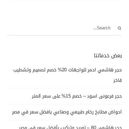
بعض خدماتنا
حجر هاشمي احمر للواجهات 20% خصم تصميم وتشطيب
فاخر
حجر فرعونى اسود – خصم 15% على سعر المتر
احواض مطابخ رخام طبيعي وصناعي بافضل سعر في مصر
حجر هاشمي 80 – توريد وتركيب بأفضل سعر في مصر