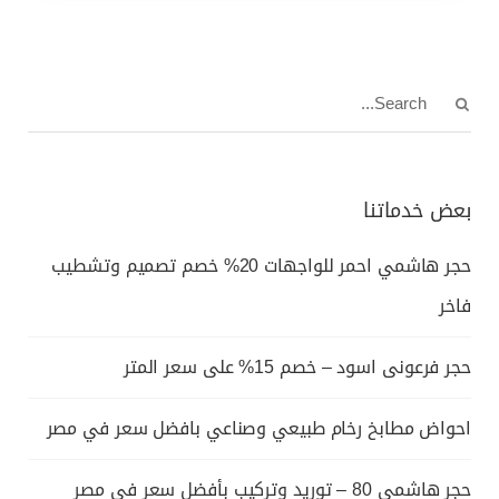
بعض خدماتنا
حجر هاشمي احمر للواجهات 20% خصم تصميم وتشطيب
فاخر
حجر فرعونى اسود – خصم 15% على سعر المتر
احواض مطابخ رخام طبيعي وصناعي بافضل سعر في مصر
حجر هاشمي 80 – توريد وتركيب بأفضل سعر في مصر