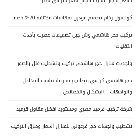
اسعار احجار المايكا افضل سعر متر فى مصر
كونسول رخام تصميم مودرن بمقاسات مختلفة 20% خصم
تركيب حجر هاشمي وش جبل تصميمات عصرية بأحدث
التقنيات
واجهات منازل حجر هاشمي تركيب وتشطيب فلل بالصور
حجر هاشمي كريمي بتصاميم متنوعة تناسب المداخل
والواجهات – الاشكال والخصائص
شركة تركيب قرميد مصري ومستورد افضل مقاول قرميد
تشطيب واجهات حجر فرعونى للمنازل أسعار وطرق التركيب