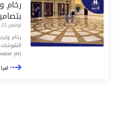
رخام و
بتصامي
نوفمبر 11, 2024
رخام وترج
النقوشات 
(water jet ) وهي تقنية تقطيع الرخام تحت…
أقرأ 