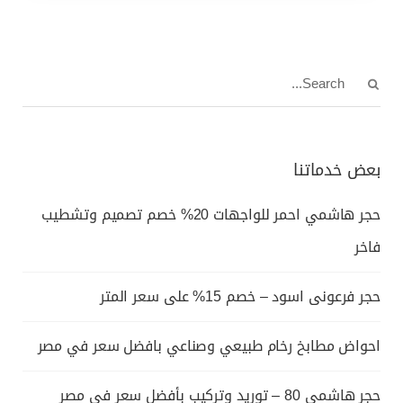
بعض خدماتنا
حجر هاشمي احمر للواجهات 20% خصم تصميم وتشطيب
فاخر
حجر فرعونى اسود – خصم 15% على سعر المتر
احواض مطابخ رخام طبيعي وصناعي بافضل سعر في مصر
حجر هاشمي 80 – توريد وتركيب بأفضل سعر في مصر