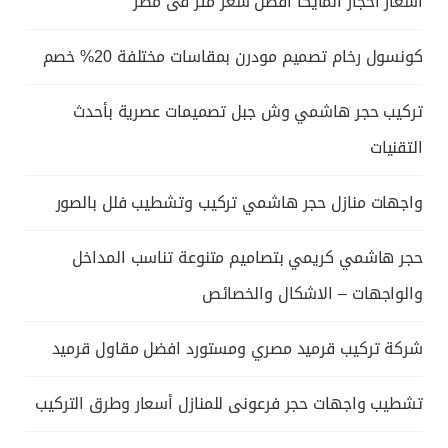
اسعار احجار المايكا افضل سعر متر فى مصر
كونسول رخام تصميم مودرن بمقاسات مختلفة 20% خصم
تركيب حجر هاشمي وش جبل تصميمات عصرية بأحدث
التقنيات
واجهات منازل حجر هاشمي تركيب وتشطيب فلل بالصور
حجر هاشمي كريمي بتصاميم متنوعة تناسب المداخل
والواجهات – الاشكال والخصائص
شركة تركيب قرميد مصري ومستورد افضل مقاول قرميد
تشطيب واجهات حجر فرعونى للمنازل أسعار وطرق التركيب