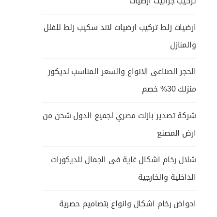
تركيب جرانيت ارضيات
ارضيات زلط تركيب ارضيات لاند سكيب زلط للفلل
والمنازل
الحجر الصناعى الانواع والسعر المناسب لديكور
منزلك 30% خصم
شركة تصدير بازلت مصري لجميع الدول شحن من
ارض المصنع
شلال رخام اشكال غاية فى الجمال للديكورات
الداخلية والخارجية
احواض رخام اشكال وانواع بتصاميم حصرية