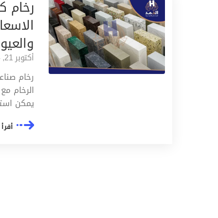
رخام ك
الاسعا
والعيو
أكتوبر 21, 2024
رخام صناع
الرخام مع
يمكن استخ
أقرأ 